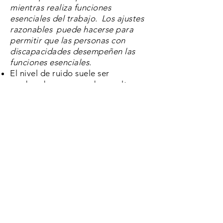
mientras realiza funciones
esenciales del trabajo.
Los ajustes
razonables
puede hacerse para
permitir que las personas con
discapacidades desempeñen las
funciones esenciales.
El nivel de ruido suele ser
moderado, pero puede ser alto en
el área de producción; se requieren
tapones para los oídos.
Ocasionalmente levante y / o
mueva hasta 50 libras.
Las tareas laborales requieren que
los empleados se pongan de pie, se
inclinen, se arrodillen, se agachen y
utilicen movimientos repetitivos a
diario.
¿Listo para aplicar?
¡Aplica ya!